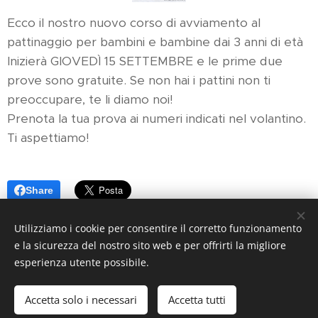
Ecco il nostro nuovo corso di avviamento al
pattinaggio per bambini e bambine dai 3 anni di età
Inizierà GIOVEDÌ 15 SETTEMBRE e le prime due
prove sono gratuite. Se non hai i pattini non ti
preoccupare, te li diamo noi!
Prenota la tua prova ai numeri indicati nel volantino.
Ti aspettiamo!
Share
Utilizziamo i cookie per consentire il corretto funzionamento
e la sicurezza del nostro sito web e per offrirti la migliore
esperienza utente possibile.
Astra Skate Val d'Enza
Accetta solo i necessari
Accetta tutti
© Sonia Botti
Cookies